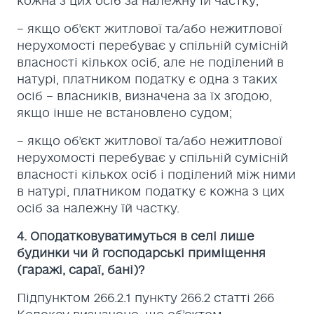
кожна з цих осіб за належну їй частку;
– якщо об’єкт житлової та/або нежитлової
нерухомості перебуває у спільній сумісній
власності кількох осіб, але не поділений в
натурі, платником податку є одна з таких
осіб – власників, визначена за їх згодою,
якщо інше не встановлено судом;
– якщо об’єкт житлової та/або нежитлової
нерухомості перебуває у спільній сумісній
власності кількох осіб і поділений між ними
в натурі, платником податку є кожна з цих
осіб за належну їй частку.
4. Оподатковуватимуться в селі лише
будинки чи й господарські приміщення
(гаражі, сараї, бані)?
Підпунктом 266.2.1 пункту 266.2 статті 266