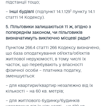
підстанції тощо;
1
–
інші будівлі
(підпункт 14.1.129
пункту 14.1
статті 14 Кодексу).
5. Пільговики залишаються ті ж, згідно з
попереднім законом, чи пільговиків
визначатимуть виключно місцеві ради?
Пунктом 266.4 статті 266 Кодексу визначено,
що база оподаткування об’єкта/об’єктів
житлової нерухомості, в тому числі їх
часток, що перебувають у власності
фізичної особи – платника податку,
зменшується:
– для квартири/квартир незалежно від їх
кількості – на 60 кв. метрів;
– для житлового будинку/будинків