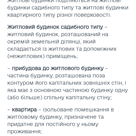
Житлові будинки поділяються на житлові
будинки садибного типу та житлові будинки
квартирного типу різної поверховості.
Житловий будинок садибного типу
–
житловий будинок, розташований на
окремій земельній ділянці, який
складається із житлових та допоміжних
(нежитлових) приміщень;
–
прибудова до житлового будинку
–
частина будинку, розташована поза
контуром його капітальних зовнішніх стін, і
яка має з основною частиною будинку одну
(або більше) спільну капітальну стіну;
–
квартира
– ізольоване помешкання в
житловому будинку, призначене та
придатне для постійного у ньому
проживання;