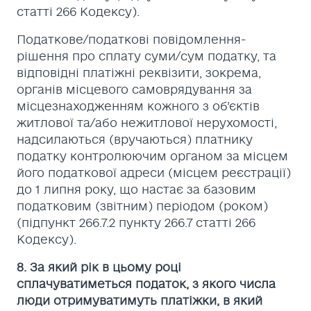
статті 266 Кодексу).
Податкове/податкові повідомлення-
рішення про сплату суми/сум податку, та
відповідні платіжні реквізити, зокрема,
органів місцевого самоврядування за
місцезнаходженням кожного з об’єктів
житлової та/або нежитлової нерухомості,
надсилаються (вручаються) платнику
податку контролюючим органом за місцем
його податкової адреси (місцем реєстрації)
до 1 липня року, що настає за базовим
податковим (звітним) періодом (роком)
(підпункт 266.7.2 пункту 266.7 статті 266
Кодексу).
8. За який рік в цьому році
сплачуватиметься податок, з якого числа
люди отримуватимуть платіжки, в який