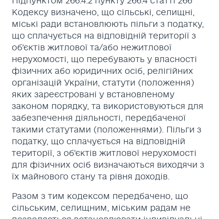
Підпунктом 266.4.2 пункту 266.4 статті 266
Кодексу визначено, що сільські, селищні,
міські ради встановлюють пільги з податку,
що сплачується на відповідній території з
об’єктів житлової та/або нежитлової
нерухомості, що перебувають у власності
фізичних або юридичних осіб, релігійних
організацій України, статути (положення)
яких зареєстровані у встановленому
законом порядку, та використовуються для
забезпечення діяльності, передбаченої
такими статутами (положеннями). Пільги з
податку, що сплачується на відповідній
території, з об’єктів житлової нерухомості
для фізичних осіб визначаються виходячи з
їх майнового стану та рівня доходів.
Разом з тим кодексом передбачено, що
сільським, селищним, міським радам не