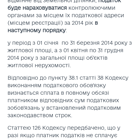
відмінне від земельної ділянки,
податок
буде нараховуватися
контролюючими
органами за місцем їх податкової адреси
(місцем реєстрації) за 2014 рік
в
наступному порядку
:
у період з 01 січня по 31 березня 2014 року з
житлової площі, а з 01 квітня по 31 грудня
2014 року з загальної площі об’єктів
житлової нерухомості.
Відповідно до пункту 38.1 статті 38 Кодексу
виконанням податкового обов’язку
визнається сплата в повному обсязі
платником відповідних сум податкових
зобов’язань у встановлений податковим
законодавством строк.
Статтею 126 Кодексу передбачено, що у
разі якщо платник податків не сплачує