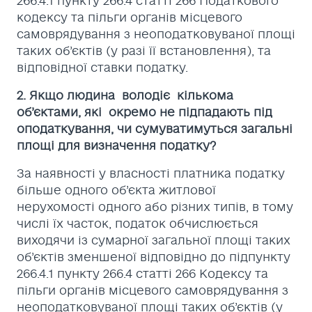
266.4.1 пункту 266.4 статті 266 Податкового
кодексу та пільги органів місцевого
самоврядування з неоподатковуваної площі
таких об’єктів (у разі її встановлення), та
відповідної ставки податку.
2. Якщо людина володіє кількома
об’єктами, які окремо не підпадають під
оподаткування, чи сумуватимуться загальні
площі для визначення податку?
За наявності у власності платника податку
більше одного об’єкта житлової
нерухомості одного або різних типів, в тому
числі їх часток, податок обчислюється
виходячи із сумарної загальної площі таких
об’єктів зменшеної відповідно до підпункту
266.4.1 пункту 266.4 статті 266 Кодексу та
пільги органів місцевого самоврядування з
неоподатковуваної площі таких об’єктів (у