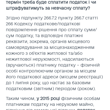
термін треба буде сплатити податок і чи
штрафуватимуть за невчасну сплату?
Згідно підпункту 266.7.2 пункту 266.7 статті
266 Кодексу податкове/податкові
повідомлення-рішення про сплату суми/
сум податку, та відповідні платіжні
реквізити, зокрема, органів місцевого
самоврядування за місцезнаходженням
кожного з об’єктів житлової та/або
нежитлової нерухомості, надсилаються
(вручаються) платнику податку – фізичній
особі контролюючим органом за місцем
його податкової адреси (місцем реєстрації)
до 1 липня року, що настає за базовим
податковим (звітним) періодом (роком).
Таким чином,
у 2015 році
фізичним особам
платникам податку на нерухоме майно,