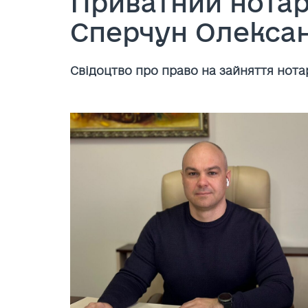
Приватний нотар
Сперчун Олекса
Cвідоцтво про право на зайняття нота