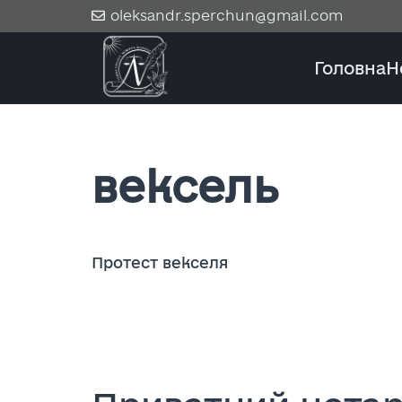
oleksandr.sperchun@gmail.com
Головна
Н
вексель
Протест векселя