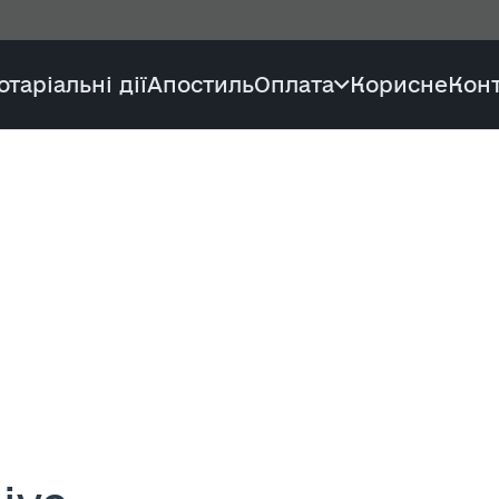
отаріальні дії
Апостиль
Оплата
Корисне
Кон