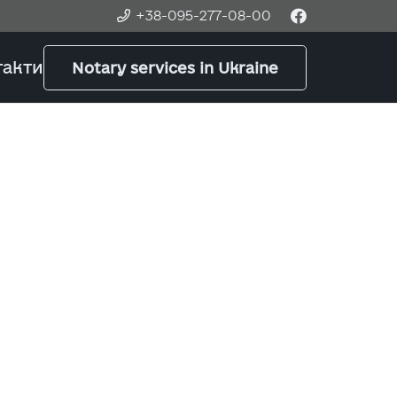
+38-095-277-08-00
такти
Notary services in Ukraine